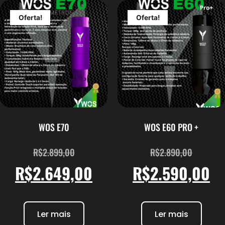
Oferta!
Oferta!
WOS E70
WOS E60 PRO +
R$
2.899,00
R$
2.890,00
R$
2.649,00
R$
2.590,00
Ler mais
Ler mais