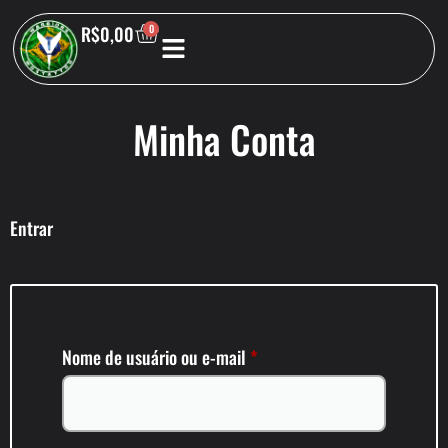
R$
0,00
0
Minha Conta
Entrar
Nome de usuário ou e-mail
*